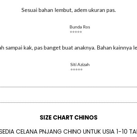
Sesuai bahan lembut, adem ukuran pas.
Bunda Ros
⭐️⭐️⭐️⭐️⭐️
h sampai kak, pas banget buat anaknya. Bahan kainnya l
Siti Azizah
⭐️⭐️⭐️⭐️⭐️
SIZE CHART CHINOS
SEDIA CELANA PNJANG CHINO UNTUK USIA 1-10 T