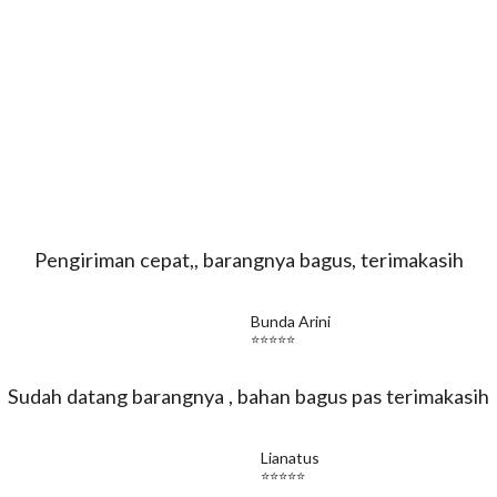
Pengiriman cepat,, barangnya bagus, terimakasih
Bunda Arini
⭐️⭐️⭐️⭐️⭐️
Sudah datang barangnya , bahan bagus pas terimakasih
Lianatus
⭐️⭐️⭐️⭐️⭐️