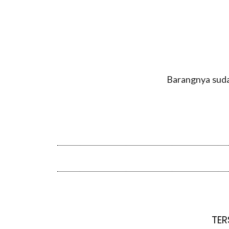
Barangnya suda
TER