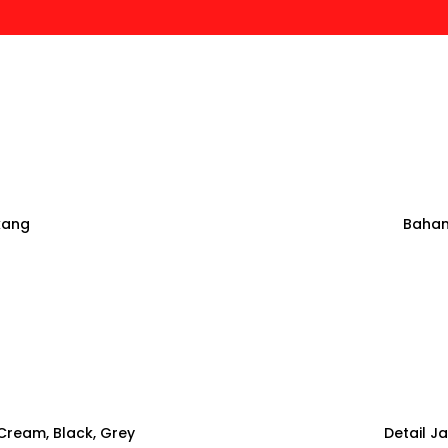
kang
Bahan
Cream, Black, Grey
Detail J