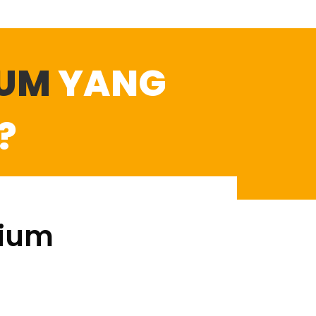
IUM
YANG
?
mium