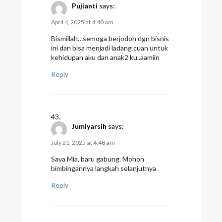
Pujianti
says:
April 4, 2025 at 4:40 am
Bismillah…semoga berjodoh dgn bisnis
ini dan bisa menjadi ladang cuan untuk
kehidupan aku dan anak2 ku..aamiin
Reply
Jumiyarsih
says:
July 21, 2025 at 4:48 am
Saya Mia, baru gabung. Mohon
bimbingannya langkah selanjutnya
Reply