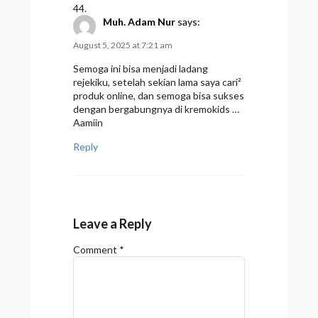
Muh. Adam Nur
says:
August 5, 2025 at 7:21 am
Semoga ini bisa menjadi ladang
rejekiku, setelah sekian lama saya cari²
produk online, dan semoga bisa sukses
dengan bergabungnya di kremokids …
Aamiin
Reply
Leave a Reply
Comment
*