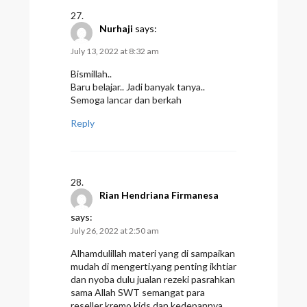
Nurhaji
says:
July 13, 2022 at 8:32 am
Bismillah..
Baru belajar.. Jadi banyak tanya..
Semoga lancar dan berkah
Reply
Rian Hendriana Firmanesa
says:
July 26, 2022 at 2:50 am
Alhamdulillah materi yang di sampaikan
mudah di mengerti.yang penting ikhtiar
dan nyoba dulu jualan rezeki pasrahkan
sama Allah SWT semangat para
reseller kremo kids dan kedepannya