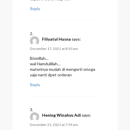
Reply
Filiyatul Husna
says:
December 17, 2021 at 8:50 am
Bismillah…
wal Hamdulillah…
materinya mudah di mengerti smoga
saja nanti dpet orderan
Reply
Hening Winahyu Adi
says:
December 21, 2021 at 7:59 am