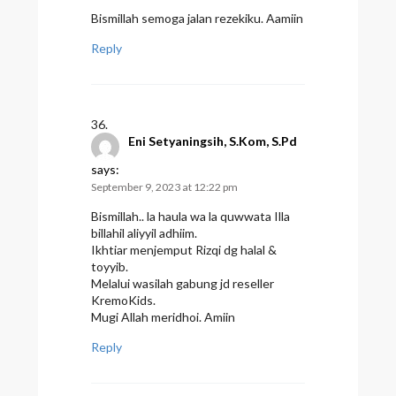
Bismillah semoga jalan rezekiku. Aamiin
Reply
Eni Setyaningsih, S.Kom, S.Pd
says:
September 9, 2023 at 12:22 pm
Bismillah.. la haula wa la quwwata Illa
billahil aliyyil adhiim.
Ikhtiar menjemput Rizqi dg halal &
toyyib.
Melalui wasilah gabung jd reseller
KremoKids.
Mugi Allah meridhoi. Amiin
Reply