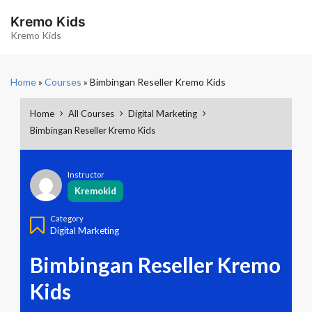
S
k
Kremo Kids
i
Kremo Kids
p
t
o
Home
»
Courses
»
Bimbingan Reseller Kremo Kids
c
o
n
Home
All Courses
Digital Marketing
t
Bimbingan Reseller Kremo Kids
e
n
t
Instructor
Kremokid
Category
Digital Marketing
Bimbingan Reseller Kremo
Kids