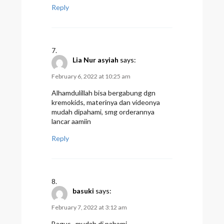
Reply
Lia Nur asyiah
says:
February 6, 2022 at 10:25 am
Alhamdulillah bisa bergabung dgn
kremokids, materinya dan videonya
mudah dipahami, smg orderannya
lancar aamiin
Reply
basuki
says:
February 7, 2022 at 3:12 am
Bagus.. mudah di pahami.