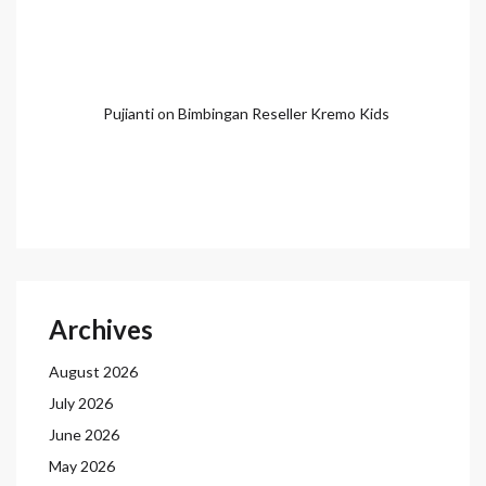
Pujianti
on
Bimbingan Reseller Kremo Kids
Archives
August 2026
July 2026
June 2026
May 2026