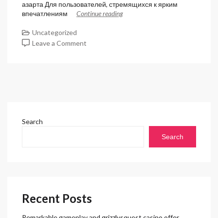
азарта Для пользователей, стремящихся к ярким
впечатлениям
Continue reading
Uncategorized
o
Leave a Comment
n
V
a
v
a
d
a
c
Search
a
s
Search
i
n
o
з
е
р
Recent Posts
к
а
Remarkable gameplay and grizzlysquest casino offer