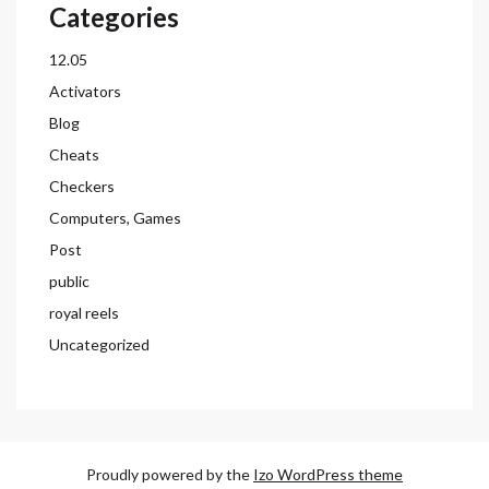
Categories
12.05
Activators
Blog
Cheats
Checkers
Computers, Games
Post
public
royal reels
Uncategorized
Proudly powered by the
Izo WordPress theme