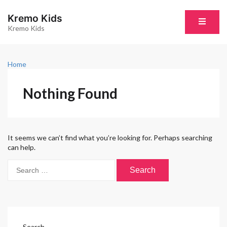
S
k
Kremo Kids
i
Kremo Kids
p
t
o
c
Home
o
n
Nothing Found
t
e
n
t
It seems we can’t find what you’re looking for. Perhaps searching
can help.
S
e
a
r
c
h
f
Search