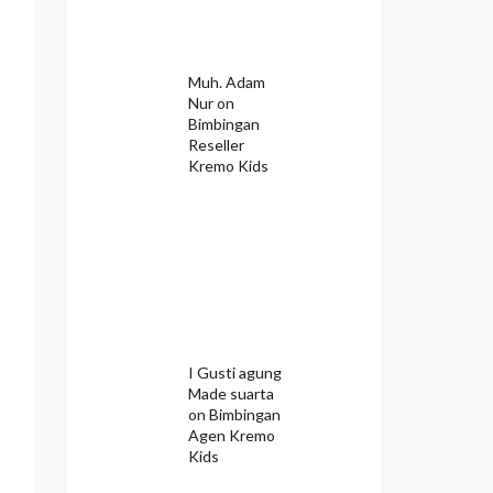
Muh. Adam
Nur
on
Bimbingan
Reseller
Kremo Kids
I Gusti agung
Made suarta
on
Bimbingan
Agen Kremo
Kids