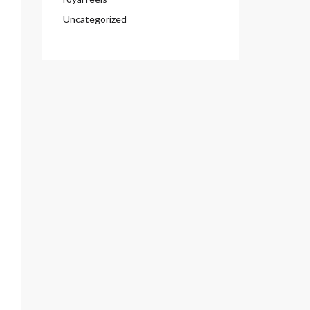
Uncategorized