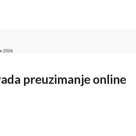
me 2026
ada preuzimanje online