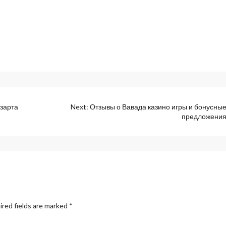
азарта
Next:
Отзывы о Вавада казино игры и бонусны
предложени
ired fields are marked
*