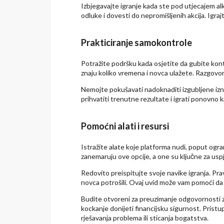
Izbjegavajte igranje kada ste pod utjecajem al
odluke i dovesti do nepromišljenih akcija. Igraj
Prakticiranje samokontrole
Potražite podršku kada osjetite da gubite kontrol
znaju koliko vremena i novca ulažete. Razgov
Nemojte pokušavati nadoknaditi izgubljene iznos
prihvatiti trenutne rezultate i igrati ponovno 
Pomoćni alati i resursi
Istražite alate koje platforma nudi, poput ogr
zanemaruju ove opcije, a one su ključne za usp
Redovito preispitujte svoje navike igranja. Prav
novca potrošili. Ovaj uvid može vam pomoći da
Budite otvoreni za preuzimanje odgovornosti za
kockanje donijeti financijsku sigurnost. Prist
rješavanja problema ili sticanja bogatstva.