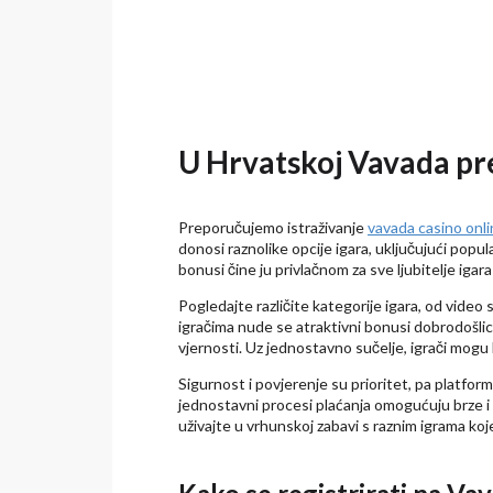
U Hrvatskoj Vavada pr
Preporučujemo istraživanje
vavada casino onl
donosi raznolike opcije igara, uključujući popul
bonusi čine ju privlačnom za sve ljubitelje igara
Pogledajte različite kategorije igara, od video
igračima nude se atraktivni bonusi dobrodošlice
vjernosti. Uz jednostavno sučelje, igrači mogu b
Sigurnost i povjerenje su prioritet, pa platform
jednostavni procesi plaćanja omogućuju brze i s
uživajte u vrhunskoj zabavi s raznim igrama koj