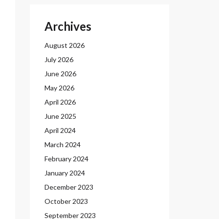
Archives
August 2026
July 2026
June 2026
May 2026
April 2026
June 2025
April 2024
March 2024
February 2024
January 2024
December 2023
October 2023
September 2023