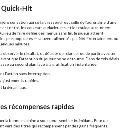
n Quick‑Hit
ière sensation qui se fait ressentir est celle de l’adrénaline d’une
ce est nette, les couleurs audacieuses, et les rouleaux tournent
 lieu de faire défiler des menus sans fin, le joueur atterrit
s les plus populaires — souvent alimentés par Net Entertainment ou
quelques minutes.
 observer le résultat, et décider de relancer ou de partir avec un
s avant que l’attention du joueur ne se détourne. Dans de tels délais
asse au second plan face à la gratification instantanée.
 l’action sans interruption.
s ajustements rapides.
t la dynamique.
 des récompenses rapides
ner la bonne machine à sous peut sembler intimidant. Pour de
ent vers des titres qui récompensent par des gains fréquents,