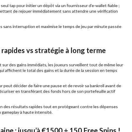
 seul tap pour initier un dépôt via un fournisseur d’e-wallet fiable ;
ettant de rejouer immédiatement sans attendre une vérification
es sans interruption et maximise le temps de jeu par minute passée
ns rapides vs stratégie à long terme
 sur des gains immédiats, les joueurs surveillent tout de même leur
ui affichent le total des gains et la durée de la session en temps
eur peut décider de faire une pause et de revoir sa bankroll avant de
 sécuriser en transférant des fonds hors de son portefeuille actif
on des résultats rapides tout en protégeant contre les dépenses
n gameplay à haute intensité.
aine : jusqu’à €1500 + 150 Free Spins !