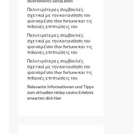
divertimento senza limiti
Πολυτιμότερες συμβουλές
σχετικά με την κατανόηση του
φαινομένου thor fortune και τις
πιθανές επιπτώσεις του
Πολυτιμότερες συμβουλές
σχετικά με την κατανόηση του
φαινομένου thor fortune και τις
πιθανές επιπτώσεις του
Πολυτιμότερες συμβουλές
σχετικά με την κατανόηση του
φαινομένου thor fortune και τις
πιθανές επιπτώσεις του
Relevante Informationen und Tipps
zum virtuellen ninlay casino Erlebnis
erwarten dich hier