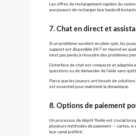
Les offres de rechargement rapides du casin
aux joueurs de recharger leur bankroll instan
7. Chat en direct et assis
Si un problème survient en plein spin, les jou
support est disponible 24/7 et répond en que
n’est pas perdu à résoudre des problèmes pen
L’interface de chat est compacte et adaptée a
questions ou de demander de l’aide sans quitte
Parce que les joueurs ont besoin de solutions
est essentiel pour maintenir la dynamique.
8. Options de paiement po
Un processus de dépôt fluide est crucial lors
plusieurs méthodes de paiement — cartes, e-w
leur canal préféré.