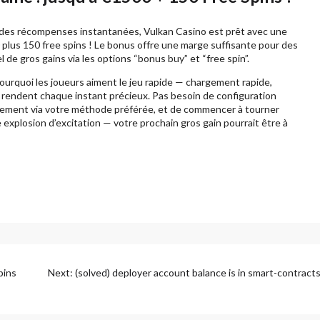
 des récompenses instantanées, Vulkan Casino est prêt avec une
 plus 150 free spins ! Le bonus offre une marge suffisante pour des
de gros gains via les options “bonus buy” et “free spin”.
ourquoi les joueurs aiment le jeu rapide — chargement rapide,
e rendent chaque instant précieux. Pas besoin de configuration
apidement via votre méthode préférée, et de commencer à tourner
xplosion d’excitation — votre prochain gros gain pourrait être à
pins
Next:
(solved) deployer account balance is in smart-contract