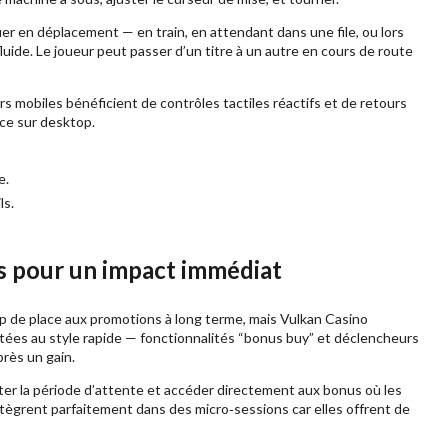
r en déplacement — en train, en attendant dans une file, ou lors
luide. Le joueur peut passer d’un titre à un autre en cours de route
rs mobiles bénéficient de contrôles tactiles réactifs et de retours
nce sur desktop.
e.
ls.
ns pour un impact immédiat
p de place aux promotions à long terme, mais Vulkan Casino
es au style rapide — fonctionnalités “bonus buy” et déclencheurs
près un gain.
ter la période d’attente et accéder directement aux bonus où les
tègrent parfaitement dans des micro‑sessions car elles offrent de